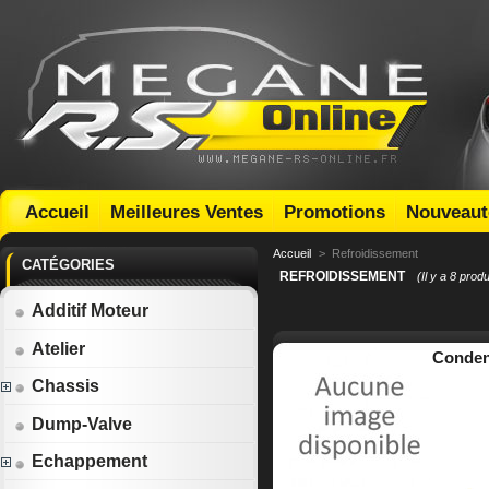
Accueil
Meilleures Ventes
Promotions
Nouveaut
Accueil
>
Refroidissement
CATÉGORIES
REFROIDISSEMENT
(Il y a 8 produ
Additif Moteur
Atelier
Condens
Chassis
Dump-Valve
Echappement