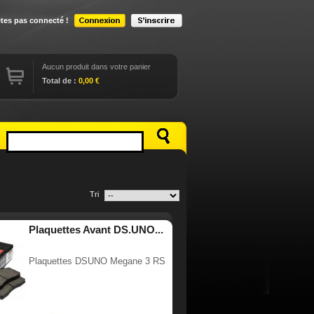
êtes pas connecté !
Aucun produit dans votre panier
Total de :
0,00 €
Tri
Plaquettes Avant DS.UNO...
Plaquettes DSUNO Megane 3 RS