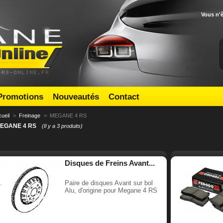
Vous n'
Promotions
Nouveautés
Contact
ueil
>
Freinage
>
MEGANE 4 RS
EGANE 4 RS
(Il y a 3 produits)
Disques de Freins Avant...
Paire de disques Avant sur bol
Alu, d'origine pour Megane 4 RS