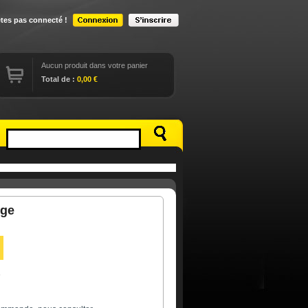
êtes pas connecté !
Aucun produit dans votre panier
Total de :
0,00 €
nge
6