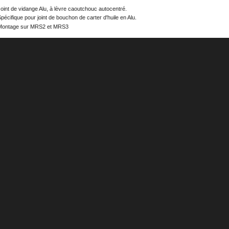
oint de vidange Alu, à lèvre caoutchouc autocentré.
pécifique pour joint de bouchon de carter d'huile en Alu.
Montage sur MRS2 et MRS3