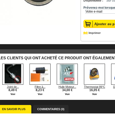
Disponibilité :
Sur c
Prévenez-moi lorsque 
Imprimer
LES CLIENTS QUI ONT ACHETÉ CE PRODUIT ONT ÉGALEMENT
Joint de...
Filtre à...
Huile Moteur...
Thermostat 89°C
D
8,49 €
8,23 €
34,00 €
16,05 €
Voir
Voir
Voir
Voir
EN SAVOIR PLUS
COMMENTAIRES (0)