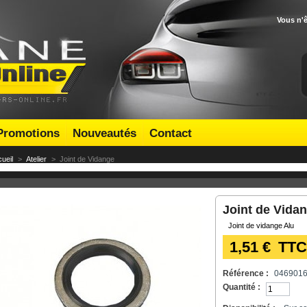
Vous n'
Promotions
Nouveautés
Contact
ueil
>
Atelier
>
Joint de Vidange
Joint de Vida
Joint de vidange Alu
1,51 €
TTC
Référence :
046901
Quantité :