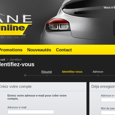
Vous n'
Promotions
Nouveautés
Contact
ueil
>
Identifiant
dentifiez-vous
Résumé
Identifiez-vous
Adresse
réez votre compte
Déjà enregistr
Entrez votre adresse e-mail pour créer votre
Adresse e-
compte.
Adresse e-mail
Mot de pas