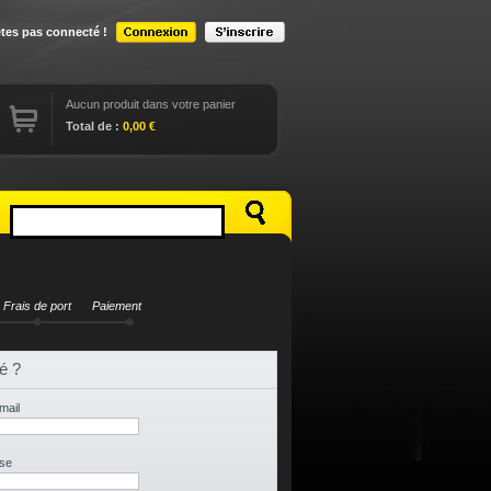
êtes pas connecté !
Aucun produit dans votre panier
Total de :
0,00 €
Frais de port
Paiement
é ?
mail
se