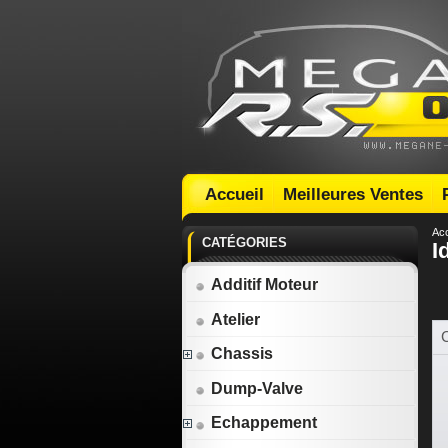
Accueil
Meilleures Ventes
Acc
CATÉGORIES
I
Additif Moteur
Atelier
C
Chassis
Dump-Valve
Echappement