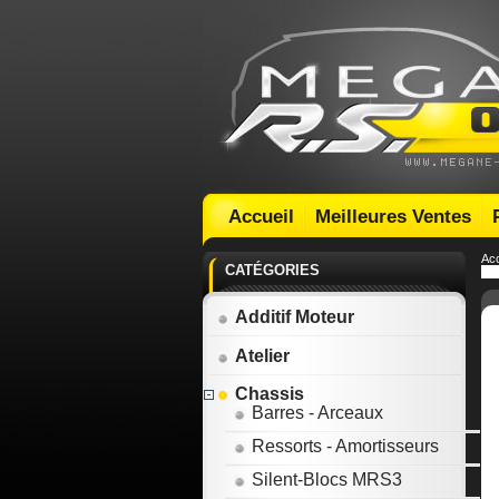
Accueil
Meilleures Ventes
Acc
CATÉGORIES
Additif Moteur
Atelier
Chassis
Barres - Arceaux
Ressorts - Amortisseurs
Silent-Blocs MRS3