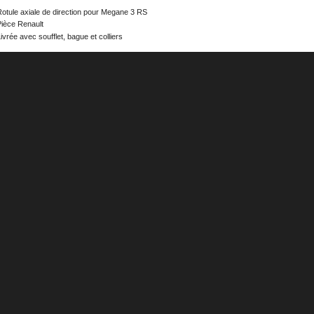
otule axiale de direction pour Megane 3 RS
Pièce Renault
ivrée avec soufflet, bague et colliers