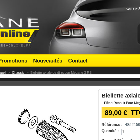
Vous n'
Promotions
Nouveautés
Contact
ueil
>
Chassis
>
Biellette axiale de direction Megane 3 RS
Biellette axia
Pièce Renault Pour Me
89,00 €
TT
Référence :
485215
Quantité :