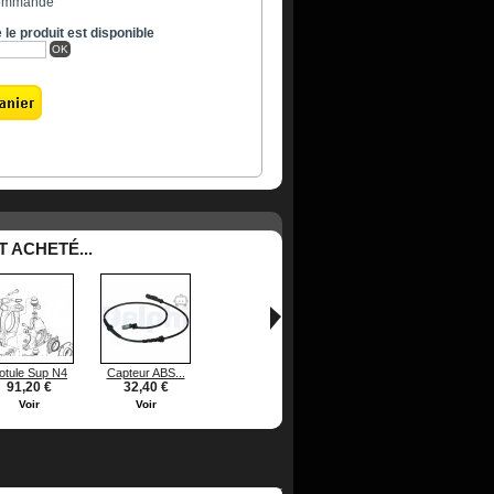
commande
le produit est disponible
OK
 ACHETÉ...
otule Sup N4
Capteur ABS...
91,20 €
32,40 €
Voir
Voir