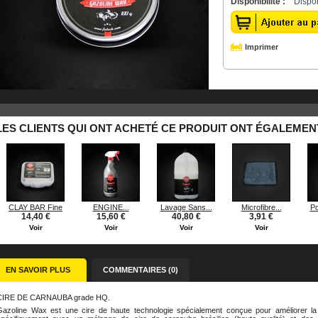
Disponibilité :
Dispo
Imprimer
LES CLIENTS QUI ONT ACHETÉ CE PRODUIT ONT ÉGALEMENT
CLAY BAR Fine
ENGINE...
Lavage Sans...
Microfibre...
Po
14,40 €
15,60 €
40,80 €
3,91 €
Voir
Voir
Voir
Voir
EN SAVOIR PLUS
COMMENTAIRES (0)
CIRE DE CARNAUBA grade HQ.
Gazoline Wax est une cire de haute technologie spécialement conçue pour améliorer la 