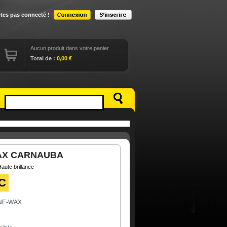
êtes pas connecté !
Aucun produit dans votre panier
Total de :
0,00 €
AX CARNAUBA
aute brillance
C
NE-WAX