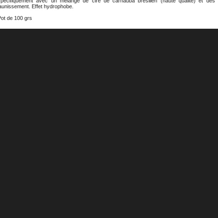
spécifiquement avec un mélange de cire de carnauba brésilien (haute qualité) et des d
jaunissement. Effet hydrophobe.
Pot de 100 grs