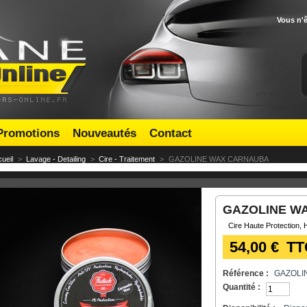
Vous n'
Promotions
Nouveautés
Contact
ueil
>
Lavage - Detailing
>
Cire - Traitement
>
GAZOLINE WAX CARNAUBA
GAZOLINE W
Cire Haute Protection, H
54,00 €
TT
Référence :
GAZOLI
Quantité :