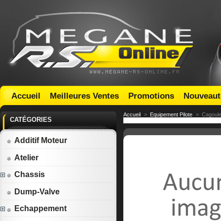
Accueil
Meilleures Ventes
Promotions
Nouveaut
Accueil
>
Equipement Pilote
>
Cagoul
CATÉGORIES
Additif Moteur
Atelier
Chassis
Dump-Valve
Echappement