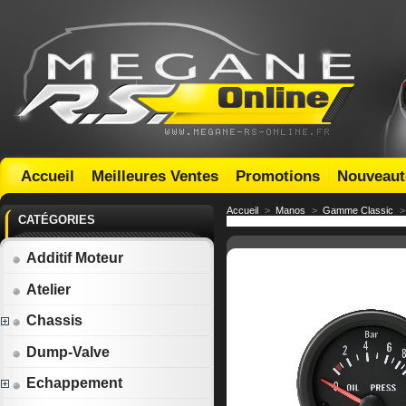
Accueil
Meilleures Ventes
Promotions
Nouveaut
Accueil
>
Manos
>
Gamme Classic
>
CATÉGORIES
Additif Moteur
Atelier
Chassis
Dump-Valve
Echappement