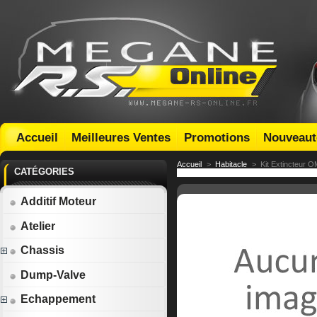
Accueil
Meilleures Ventes
Promotions
Nouveaut
Accueil
>
Habitacle
>
Kit Extincteur 
CATÉGORIES
Additif Moteur
Atelier
Chassis
Dump-Valve
Echappement