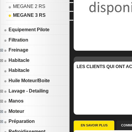
MEGANE 2 RS
MEGANE 3 RS
Equipement Pilote
Filtration
Freinage
Habitacle
LES CLIENTS QUI ONT A
Habitacle
Huile Moteur/Boite
Lavage - Detailing
Manos
Moteur
Préparation
EN SAVOIR PLUS
COMME
Refroidissement