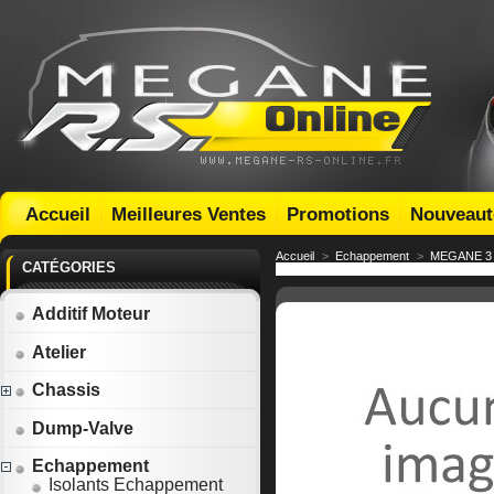
Accueil
Meilleures Ventes
Promotions
Nouveaut
Accueil
>
Echappement
>
MEGANE 3
CATÉGORIES
Additif Moteur
Atelier
Chassis
Dump-Valve
Echappement
Isolants Echappement