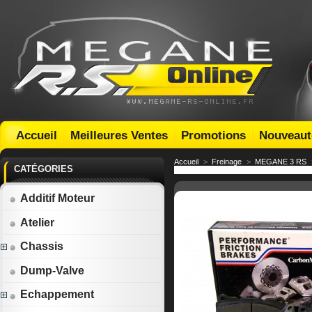
Accueil
Meilleures Ventes
Promotions
Nouveaut
Accueil
>
Freinage
>
MEGANE 3 RS
CATÉGORIES
Additif Moteur
Atelier
Chassis
Dump-Valve
Echappement