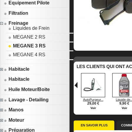
Equipement Pilote
Filtration
Freinage
Liquides de Frein
MEGANE 2 RS
MEGANE 3 RS
MEGANE 4 RS
LES CLIENTS QUI ONT A
Habitacle
Habitacle
Huile Moteur/Boite
Lavage - Detailing
AutoPurgeur...
Liquide de..
29,00 €
9,90 €
Voir
Voir
Manos
Moteur
EN SAVOIR PLUS
COMME
Préparation