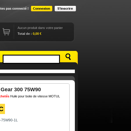
êtes pas connecté !
Aucun produit dans votre panier
Total de :
0,00 €
e Gear 300 75W90
achetés
Huile pour boite de vitesse MOTUL
C
0-75W90-1L