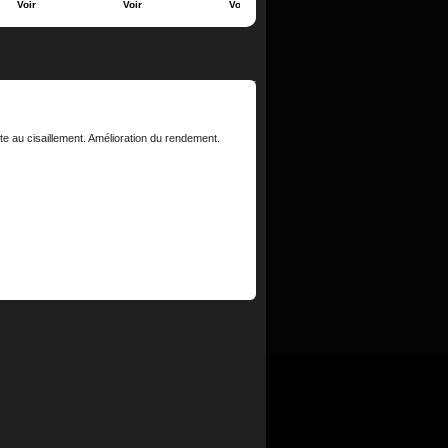
Voir
Voir
Voir
Voir
V
e au cisaillement. Amélioration du rendement.