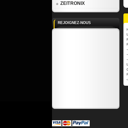
ZEITRONIX
REJOIGNEZ-NOUS
H
P
-
-
-
P