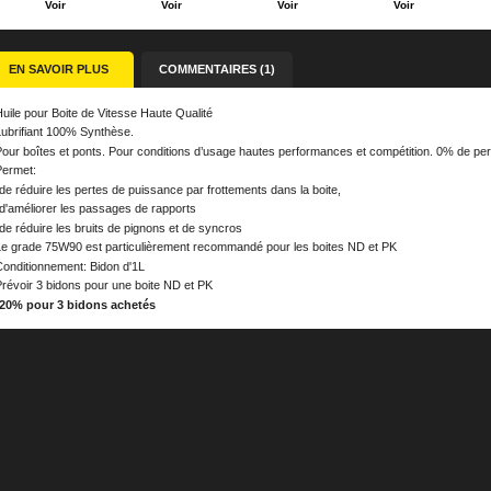
Voir
Voir
Voir
Voir
EN SAVOIR PLUS
COMMENTAIRES (1)
uile pour Boite de Vitesse Haute Qualité
Lubrifiant 100% Synthèse.
our boîtes et ponts. Pour conditions d’usage hautes performances et compétition. 0% de pert
Permet:
de réduire les pertes de puissance par frottements dans la boite,
d'améliorer les passages de rapports
de réduire les bruits de pignons et de syncros
Le grade 75W90 est particulièrement recommandé pour les boites ND et PK
Conditionnement: Bidon d'1L
révoir 3 bidons pour une boite ND et PK
-20% pour 3 bidons achetés