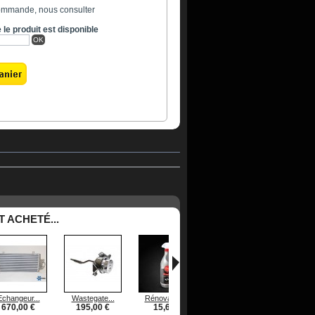
ommande, nous consulter
le produit est disponible
OK
 ACHETÉ...
Echangeur...
Wastegate...
Rénovateur...
Joint de...
CatBack
670,00 €
195,00 €
15,60 €
173,00 €
599