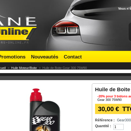
Vous n'
Promotions
Nouveautés
Contact
ueil
>
Huile Moteur/Boite
>
Huile de Boite Gear 300 75W90
Huile de Boit
-20% pour 3 bidons 
Gear 300 75W90
30,00 €
TT
Référence :
Gear30
Quantité :