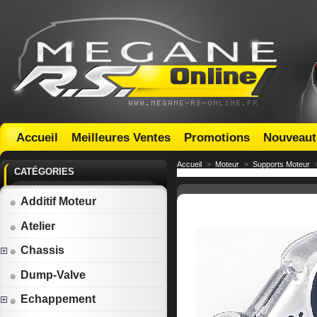
Accueil
Meilleures Ventes
Promotions
Nouveaut
Accueil
>
Moteur
>
Supports Moteur
CATÉGORIES
Additif Moteur
Atelier
Chassis
Dump-Valve
Echappement