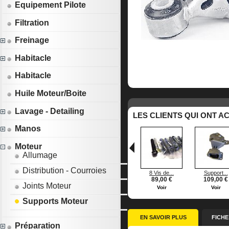
Equipement Pilote
Filtration
Freinage
Habitacle
Habitacle
Huile Moteur/Boite
Lavage - Detailing
LES CLIENTS QUI ONT A
Manos
Moteur
Allumage
Distribution - Courroies
8 Vis de...
Support...
89,00 €
109,00 €
Joints Moteur
Voir
Voir
Supports Moteur
EN SAVOIR PLUS
FICHE
Préparation