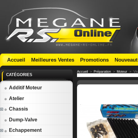
Accueil
Meilleures Ventes
Promotions
Nouveaut
Accueil
>
Préparation
>
Moteur
>
Vi
CATÉGORIES
Additif Moteur
Atelier
Chassis
Dump-Valve
Echappement