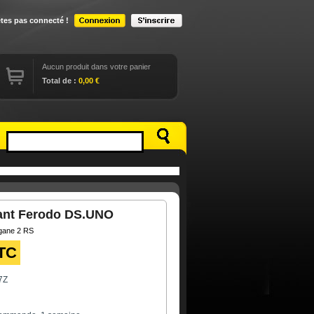
êtes pas connecté !
Aucun produit dans votre panier
Total de :
0,00 €
vant Ferodo DS.UNO
gane 2 RS
TC
7Z