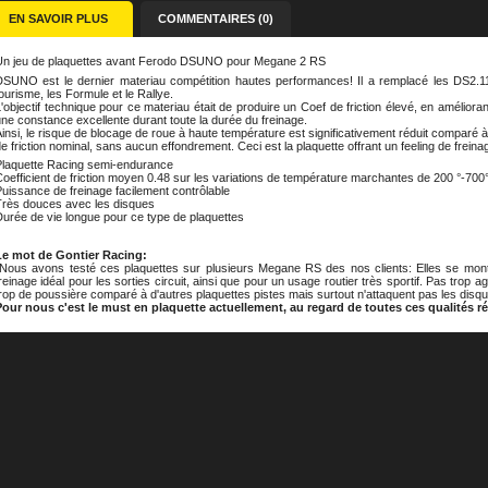
EN SAVOIR PLUS
COMMENTAIRES (0)
Un jeu de plaquettes avant Ferodo DSUNO pour Megane 2 RS
DSUNO est le dernier materiau compétition hautes performances! Il a remplacé les DS2.11 
ourisme, les Formule et le Rallye.
'objectif technique pour ce materiau était de produire un Coef de friction élevé, en améliorant
ne constance excellente durant toute la durée du freinage.
insi, le risque de blocage de roue à haute température est significativement réduit comparé à
e friction nominal, sans aucun effondrement. Ceci est la plaquette offrant un feeling de frein
Plaquette Racing
semi-endurance
oefficient de friction moyen 0.48 sur les variations de température marchantes de 200 °-700
uissance de freinage facilement contrôlable
Très douces avec les disques
urée de vie longue pour ce type de plaquettes
Le mot de Gontier Racing:
"Nous avons testé ces plaquettes sur plusieurs Megane RS des nos clients: Elles se mont
reinage idéal pour les sorties circuit, ainsi que pour un usage routier très sportif. Pas trop 
rop de poussière comparé à d'autres plaquettes pistes mais surtout n'attaquent pas les di
Pour nous c'est le must en plaquette actuellement, au regard de toutes ces qualités r