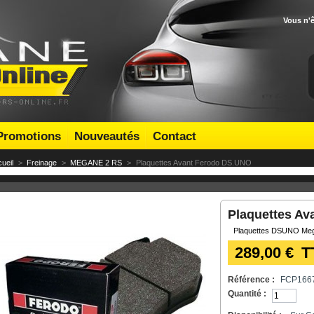
Vous n'
Promotions
Nouveautés
Contact
ueil
>
Freinage
>
MEGANE 2 RS
>
Plaquettes Avant Ferodo DS.UNO
Plaquettes A
Plaquettes DSUNO Me
289,00 €
T
Référence :
FCP166
Quantité :