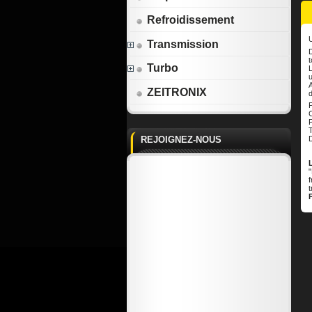
Refroidissement
Transmission
t
Turbo
L
u
A
ZEITRONIX
d
C
P
REJOIGNEZ-NOUS
D
f
t