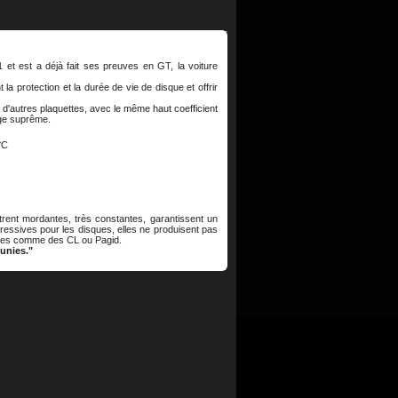
et est a déjà fait ses preuves en GT, la voiture
 la protection et la durée de vie de disque et offrir
 d'autres plaquettes, avec le même haut coefficient
age suprême.
°C
rent mordantes, très constantes, garantissent un
agressives pour les disques, elles ne produisent pas
sques comme des CL ou Pagid.
éunies."